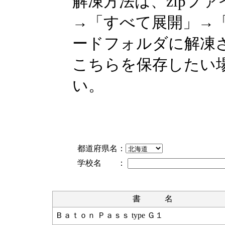
解凍方法は、zipフ
→「すべて展開」→
ードフォルダに解凍
こちらを保存したい
い。
都道府県名：
学校名 ：
書 名
Ｂａｔｏｎ Ｐａｓｓ type Ｇ１