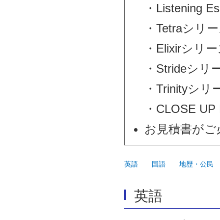
・Listening 
・Tetraシリ
・Elixirシリ
・Strideシリ
・Trinityシ
・CLOSE UP
お見積書がご
英語
国語
地歴・公民
英語