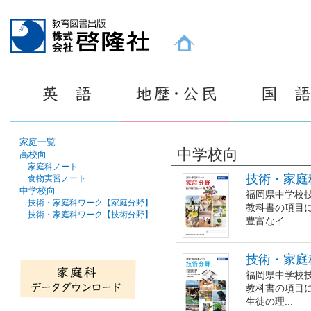
教育図書出版 株式会社 啓隆社ホームページ
家庭一覧
中学校向
高校向
家庭科ノート
技術・家庭
食物実習ノート
中学校向
福岡県中学校
技術・家庭科ワーク【家庭分野】
教科書の項目
技術・家庭科ワーク【技術分野】
豊富なイ...
技術・家庭
福岡県中学校
教科書の項目
生徒の理...