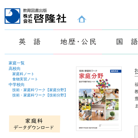
教育図書出版 株式会社 啓隆社ホームページ
家庭一覧
高校向
家庭科ノート
食物実習ノート
中学校向
技術・家庭科ワーク【家庭分野】
技術・家庭科ワーク【技術分野】