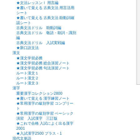
★文法レッスンⅠ 用言編
★書いて覚える 古典文法 用言活用
シート
★書いて覚える 古典文法 助動詞確
認シート
古典文法ドリル 助動詞編
古典文法ドリル 敬語・助詞・識別
編
古典文法ドリル 入試実戦編
★新口語文法
漢文
★漢文学習必携
★漢文学習必携 総合演習ノート
★漢文学習必携 句法演習ノート
ルート漢文１
ルート漢文２
ルート漢文３
漢字
重要漢字コレクション2800
★書いて覚える 漢字練習ノート
★常用漢字の級別学習 コンプリー
ト
★常用漢字の級別学習 ベーシック
演習 入試漢字 三訂版
★これで合格 入試によく出る漢字
2001
★入試漢字2500 プラス・1
現代文単語