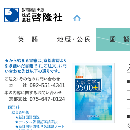
教育図書出版 株式会社 啓隆社ホームページ
国語科
総合資料集
★新訂国語図説
★デジタル版 新訂国語図説
★新訂国語図説 学習課題ノート