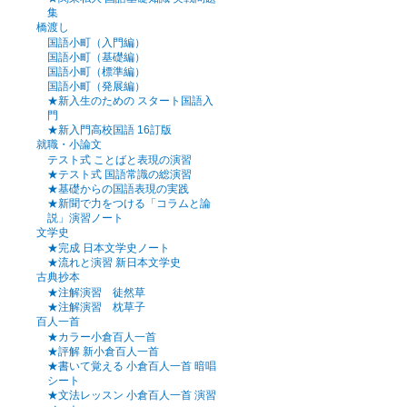
集
橋渡し
国語小町（入門編）
国語小町（基礎編）
国語小町（標準編）
国語小町（発展編）
★新入生のための スタート国語入
門
★新入門高校国語 16訂版
就職・小論文
テスト式 ことばと表現の演習
★テスト式 国語常識の総演習
★基礎からの国語表現の実践
★新聞で力をつける「コラムと論
説」演習ノート
文学史
★完成 日本文学史ノート
★流れと演習 新日本文学史
古典抄本
★注解演習 徒然草
★注解演習 枕草子
百人一首
★カラー小倉百人一首
★評解 新小倉百人一首
★書いて覚える 小倉百人一首 暗唱
シート
★文法レッスン 小倉百人一首 演習