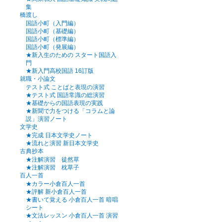
集
橋渡し
国語小町（入門編）
国語小町（基礎編）
国語小町（標準編）
国語小町（発展編）
★新入生のための スタート国語入
門
★新入門高校国語 16訂版
就職・小論文
テスト式 ことばと表現の演習
★テスト式 国語常識の総演習
★基礎からの国語表現の実践
★新聞で力をつける「コラムと論
説」演習ノート
文学史
★完成 日本文学史ノート
★流れと演習 新日本文学史
古典抄本
★注解演習 徒然草
★注解演習 枕草子
百人一首
★カラー小倉百人一首
★評解 新小倉百人一首
★書いて覚える 小倉百人一首 暗唱
シート
★文法レッスン 小倉百人一首 演習