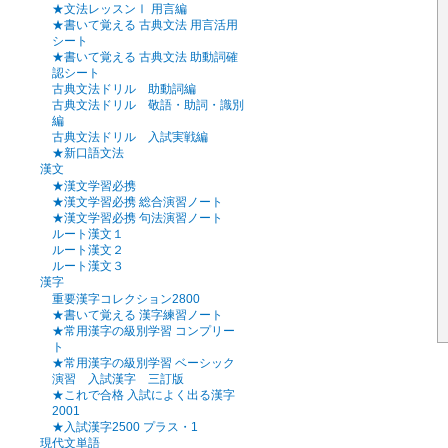
★文法レッスンⅠ 用言編
★書いて覚える 古典文法 用言活用
シート
★書いて覚える 古典文法 助動詞確
認シート
古典文法ドリル 助動詞編
古典文法ドリル 敬語・助詞・識別
編
古典文法ドリル 入試実戦編
★新口語文法
漢文
★漢文学習必携
★漢文学習必携 総合演習ノート
★漢文学習必携 句法演習ノート
ルート漢文１
ルート漢文２
ルート漢文３
漢字
重要漢字コレクション2800
★書いて覚える 漢字練習ノート
★常用漢字の級別学習 コンプリー
ト
★常用漢字の級別学習 ベーシック
演習 入試漢字 三訂版
★これで合格 入試によく出る漢字
2001
★入試漢字2500 プラス・1
現代文単語