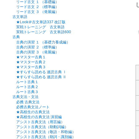
リード古文 １ （基礎編）
リード古文 ２ （標準編）
リード古文 ３ （発展編）
古文単語
★Look＠古文単語337 改訂版
実戦トレーニング 古文単語
実戦トレーニング 古文単語600
古典
古典の演習 １ （基礎力養成編）
古典の演習 ２ （標準編）
古典の演習 ３ （発展編）
★マスター古典１
★マスター古典２
★マスター古典３
★すらすら読める 速読古典 Ⅰ
★すらすら読める 速読古典 Ⅱ
ルート古典１
ルート古典２
ルート古典３
古典文法・文法
必携 古典文法
必携古典文法ノート
★高校生の古典文法
★高校生の古典文法 演習編
アシスト古典文法（用言編）
アシスト古典文法（助動詞編）
アシスト古典文法（敬語・和歌編）
アシスト古典文法（助詞・識別編）