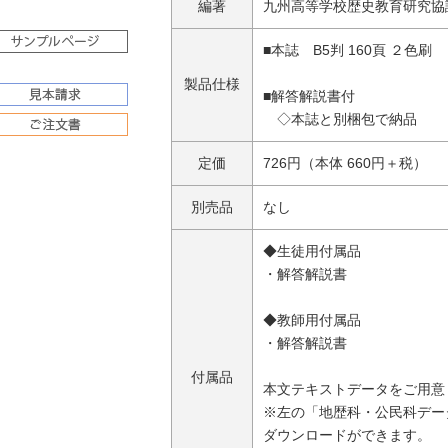
編著
九州高等学校歴史教育研究協
■本誌 B5判 160頁 ２色刷
製品仕様
■解答解説書付
◇本誌と別梱包で納品
定価
726円（本体 660円＋税）
別売品
なし
◆生徒用付属品
・解答解説書
◆教師用付属品
・解答解説書
付属品
本文テキストデータをご用意
※左の「地歴科・公民科デー
ダウンロードができます。