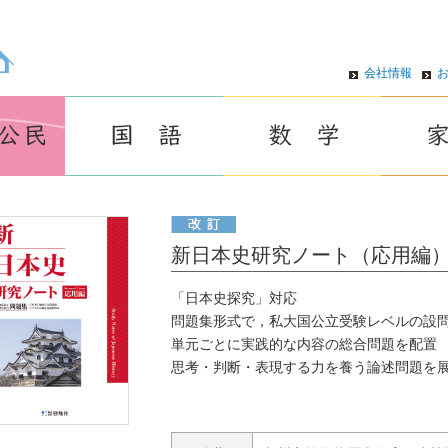
会社情報
新日本史研究ノート（応用編）（
「日本史探究」対応
問題集形式で，私大国公立受験レベルの設
単元ごとに実践的な内容の総合問題を配置
思考・判断・表現する力を養う論述問題を