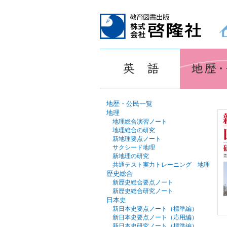
教育図書出版 株式会社 啓隆社ホームページ
地歴・公民一覧
地理
地理総合演習ノート
地理総合の研究
新地理要点ノート
サクシード地理
新地理の研究
共通テスト実力トレーニング 地理
歴史総合
新歴史総合要点ノート
新歴史総合研究ノート
日本史
新日本史要点ノート（標準編）
新日本史要点ノート（応用編）
新日本史研究ノート（標準編）