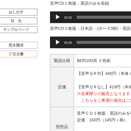
音声CD１枚版：英語のみを収録
音
00:00
声
プ
音声CD２枚版：日本語・(ポーズ3秒)・英語
レ
音
ー
00:00
声
ヤ
プ
ー
レ
製品仕様
B6判100頁 ２色刷
ー
ヤ
【音声ＱＲ付】440円（本体 
ー
定価
【音声ＱＲなし】419円（本体
※在庫限りの販売となります
こちらをご希望の場合はご
音声ＣＤ１枚版：英語のみを
定価 160円（145円＋税）
別売品