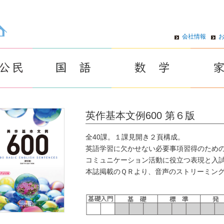
会社情報
英作基本文例600 第６版
全40課。１課見開き２頁構成。
英語学習に欠かせない必要事項習得のため
コミュニケーション活動に役立つ表現と入
本誌掲載のＱＲより、音声のストリーミン