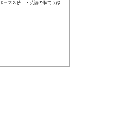
ポーズ３秒）・英語の順で収録
ー
て
を
く
使
だ
っ
さ
て
い。
く
だ
さ
い。